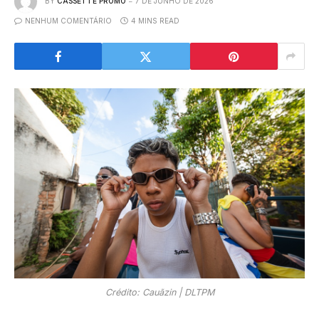
BY
CASSETTE PROMO
7 DE JUNHO DE 2026
NENHUM COMENTÁRIO
4 MINS READ
Crédito: Cauãzin | DLTPM