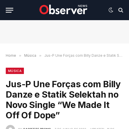
Home
»
Música
»
Jus-P Une Forças com Billy Danze e Statik Selektah no Novo Single “We Made It Off Of Dope”
MÚSICA
Jus-P Une Forças com Billy
Danze e Statik Selektah no
Novo Single “We Made It
Off Of Dope”