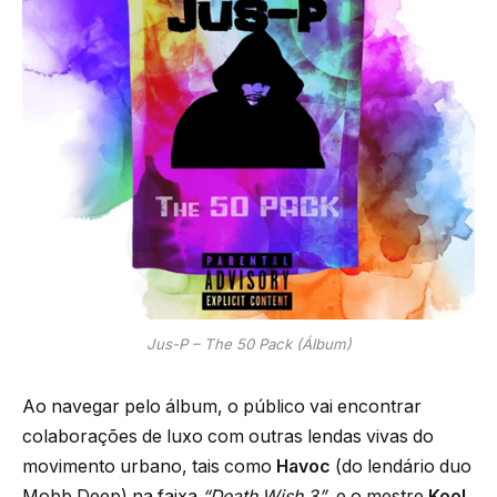
Jus-P – The 50 Pack (Álbum)
Ao navegar pelo álbum, o público vai encontrar
colaborações de luxo com outras lendas vivas do
movimento urbano, tais como
Havoc
(do lendário duo
Mobb Deep) na faixa
“Death Wish 3”
, e o mestre
Kool