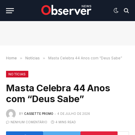
Home
»
Notícias
»
Masta Celebra 44 Anos com “Deus Sabe”
NOTÍCIAS
Masta Celebra 44 Anos
com “Deus Sabe”
BY
CASSETTE PROMO
4 DE JULHO DE 2026
NENHUM COMENTÁRIO
4 MINS READ